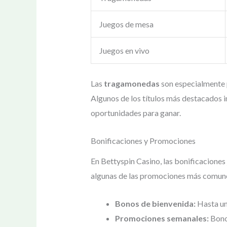
Juegos de mesa
Juegos en vivo
Las
tragamonedas
son especialmente p
Algunos de los títulos más destacados 
oportunidades para ganar.
Bonificaciones y Promociones
En Bettyspin Casino, las bonificaciones
algunas de las promociones más comun
Bonos de bienvenida:
Hasta un
Promociones semanales:
Bonos