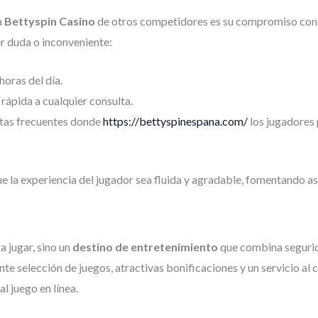
a
Bettyspin Casino
de otros competidores es su compromiso con
er duda o inconveniente:
horas del día.
rápida a cualquier consulta.
tas frecuentes donde
https://bettyspinespana.com/
los jugadores 
 la experiencia del jugador sea fluida y agradable, fomentando así 
a jugar, sino un
destino de entretenimiento
que combina segurid
te selección de juegos, atractivas bonificaciones y un servicio al c
l juego en línea.