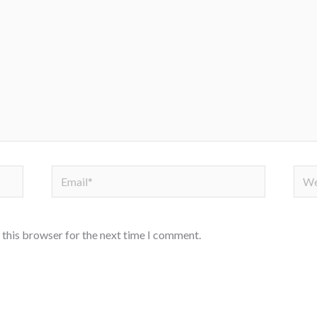
Email*
Webs
 this browser for the next time I comment.