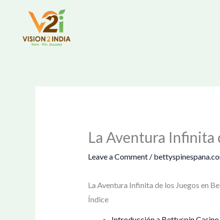
Skip
to
content
La Aventura Infinita
Leave a Comment
/
bettyspinespana.c
La Aventura Infinita de los Juegos en B
Índice
Introducción a Bettyspin Casino