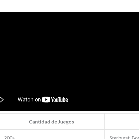
Cantidad de Juegos
200+
Starburst, Bo