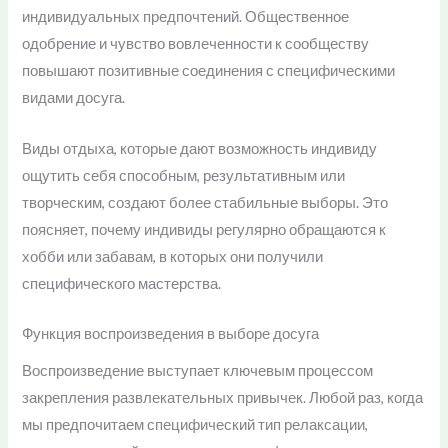
индивидуальных предпочтений. Общественное
одобрение и чувство вовлеченности к сообществу
повышают позитивные соединения с специфическими
видами досуга.
Виды отдыха, которые дают возможность индивиду
ощутить себя способным, результативным или
творческим, создают более стабильные выборы. Это
поясняет, почему индивиды регулярно обращаются к
хобби или забавам, в которых они получили
специфического мастерства.
Функция воспроизведения в выборе досуга
Воспроизведение выступает ключевым процессом
закрепления развлекательных привычек. Любой раз, когда
мы предпочитаем специфический тип релаксации,