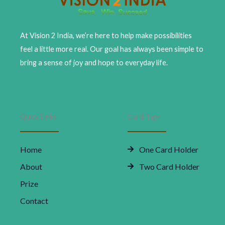
At Vision 2 India, we’re here to help make possibilities
feel a little more real. Our goal has always been simple to
bring a sense of joy and hope to everyday life.
Quick Links
Card Type
Home
One Card Holder
About
Two Card Holder
Prize
Contact