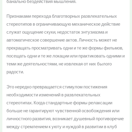
банально бездействия мышления.
Признаками перехода благотворных развлекательных
стереотипов в ограничивающую механическое действие
служат ощущение скуки, недостаток энтузиазма и
автоматическое совершение актов. Личность может не
прекращать просматривать одни и те же формы фильмов,
посещать одни и те же локации или практиковать одними и
теми же деятельностями, не извлекая от них былого
радости.
Это нередко превращается стимулом постижения
необходимости изменений в развлекательных
стереотипах. Когда стандартные формы релаксации
больше не гарантируют чувственной освобождения или
личностного развития, возникает душевный противоречие
между стремлением к уюту и нуждой в развитии в клуб