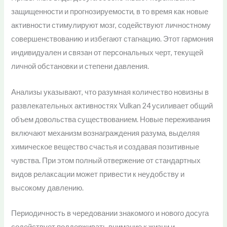
защищенности и прогнозируемости, в то время как новые
активности стимулируют мозг, содействуют личностному
совершенствованию и избегают стагнацию. Этот гармония
индивидуален и связан от персональных черт, текущей
личной обстановки и степени давления.
Анализы указывают, что разумная количество новизны в
развлекательных активностях Vulkan 24 усиливает общий
объем довольства существованием. Новые переживания
включают механизм вознаграждения разума, выделяя
химическое вещество счастья и создавая позитивные
чувства. При этом полный отвержение от стандартных
видов релаксации может привести к неудобству и
высокому давлению.
Периодичность в чередовании знакомого и нового досуга
содействует поддерживать внимание к жизни и