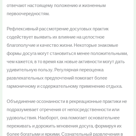
отвечают настоящему положению и жизненным
первоочередностям.
Рефлексивный рассмотрение досуговых практик
содействует выявить их влияние на целостное
благополучие и качество жизни. Некоторые знакомые
формы досуга могут становиться менее положительными,
чем кажется, в то время как новые активности могут дать
удивительную пользу. Регулярная переоценка
развлекательных предпочтений помогает более
гармоничному и содержательному применению отдыха.
Объединение осознанности в рекреационные практики не
подразумевает отречения от непосредственности или
удовольствия. Наоборот, она помогает основательнее
переживать и дорожить мгновения досуга, формируя их
более богатыми и яркими. Сознательный развлечения в