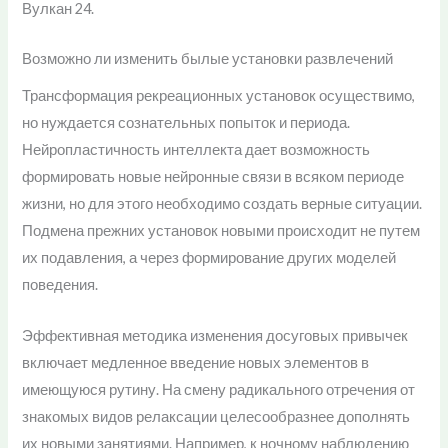
Вулкан 24.
Возможно ли изменить былые установки развлечений
Трансформация рекреационных установок осуществимо,
но нуждается сознательных попыток и периода.
Нейропластичность интеллекта дает возможность
формировать новые нейронные связи в всяком периоде
жизни, но для этого необходимо создать верные ситуации.
Подмена прежних установок новыми происходит не путем
их подавления, а через формирование других моделей
поведения.
Эффективная методика изменения досуговых привычек
включает медленное введение новых элементов в
имеющуюся рутину. На смену радикального отречения от
знакомых видов релаксации целесообразнее дополнять
их новыми занятиями. Например, к ночному наблюдению