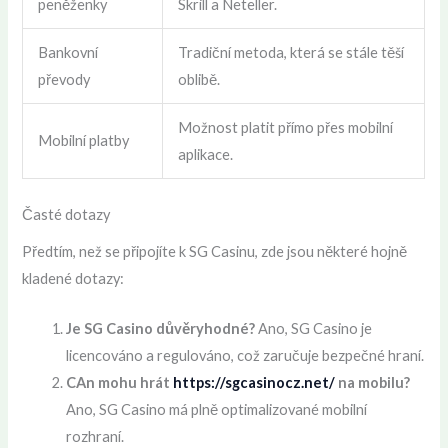
peněženky
Skrill a Neteller.
Bankovní
Tradiční metoda, která se stále těší
převody
oblibě.
Možnost platit přímo přes mobilní
Mobilní platby
aplikace.
Časté dotazy
Předtím, než se připojíte k SG Casinu, zde jsou některé hojně
kladené dotazy:
Je SG Casino důvěryhodné?
Ano, SG Casino je
licencováno a regulováno, což zaručuje bezpečné hraní.
CAn mohu hrát
https://sgcasinocz.net/
na mobilu?
Ano, SG Casino má plně optimalizované mobilní
rozhraní.