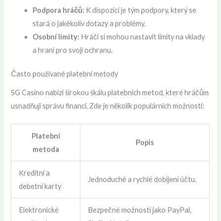
Podpora hráčů:
K dispozici je tým podpory, který se
stará o jakékoliv dotazy a problémy.
Osobní limity:
Hráči si mohou nastavit limity na vklady
a hraní pro svoji ochranu.
Často používané platební metody
SG Casino nabízí širokou škálu platebních metod, které hráčům
usnadňují správu financí. Zde je několik populárních možností:
Platební
Popis
metoda
Kreditní a
Jednoduché a rychlé dobíjení účtu.
debetní karty
Elektronické
Bezpečné možnosti jako PayPal,