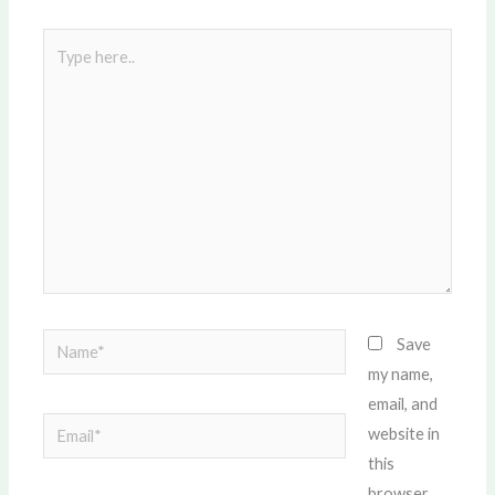
Type
here..
Name*
Save
my name,
email, and
Email*
website in
this
browser