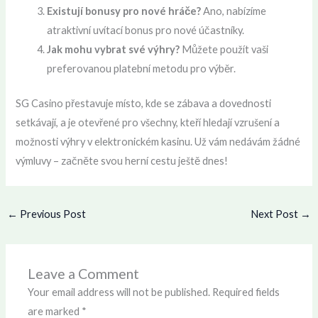
Existují bonusy pro nové hráče?
Ano, nabízíme
atraktivní uvítací bonus pro nové účastníky.
Jak mohu vybrat své výhry?
Můžete použít vaši
preferovanou platební metodu pro výběr.
SG Casino přestavuje místo, kde se zábava a dovednosti
setkávají, a je otevřené pro všechny, kteří hledají vzrušení a
možnosti výhry v elektronickém kasinu. Už vám nedávám žádné
výmluvy – začněte svou herní cestu ještě dnes!
←
Previous Post
Next Post
→
Leave a Comment
Your email address will not be published.
Required fields
are marked
*