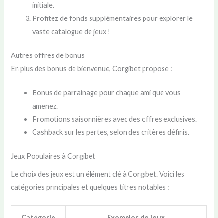
initiale.
Profitez de fonds supplémentaires pour explorer le
vaste catalogue de jeux !
Autres offres de bonus
En plus des bonus de bienvenue, Corgibet propose :
Bonus de parrainage pour chaque ami que vous
amenez.
Promotions saisonnières avec des offres exclusives.
Cashback sur les pertes, selon des critères définis.
Jeux Populaires à Corgibet
Le choix des jeux est un élément clé à Corgibet. Voici les
catégories principales et quelques titres notables :
Catégorie
Exemples de jeux