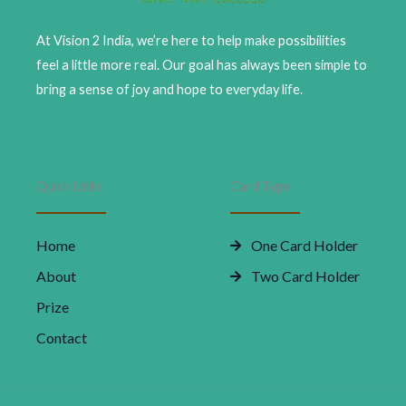
At Vision 2 India, we’re here to help make possibilities
feel a little more real. Our goal has always been simple to
bring a sense of joy and hope to everyday life.
Quick Links
Card Type
Home
One Card Holder
About
Two Card Holder
Prize
Contact