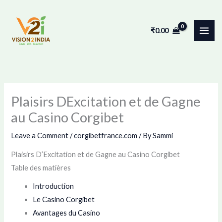
Skip
to
₹
0.00
content
Plaisirs DExcitation et de Gagne
au Casino Corgibet
Leave a Comment
/
corgibetfrance.com
/ By
Sammi
Plaisirs D’Excitation et de Gagne au Casino Corgibet
Table des matières
Introduction
Le Casino Corgibet
Avantages du Casino