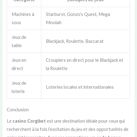
Machines à
Starburst, Gonzo’s Quest, Mega
sous
Moolah
Jeux de
Blackjack, Roulette, Baccarat
table
Jeux en
Croupiers en direct pour le Blackjack et
direct
la Roulette
Jeux de
Loteries locales et internationales
loterie
Conclusion
Le
casino Corgibet
est une destination idéale pour ceux qui
recherchent à la fois l’excitation du jeu et des opportunités de