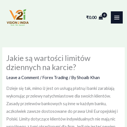
Skip
to
₹
0.00
content
Jakie są wartości limitów
dziennych na karcie?
Leave a Comment
/
Forex Trading
/ By
Shoaib Khan
Dzieje się tak, mimo iż jest on usługą płatną i banki zarabiają
wykonując przelewy natychmiastowe dla swoich klientów.
Zasady przelewów bankowych są inne w każdym banku,
aczkolwiek zawsze dostosowane do prawa Unii Europejskiej i
Polski. Limity dotyczące klientów indywidualnych nie mają nic
wspólnego z tymi określonymi dla firm. Jeśli nie jesteś pewien,