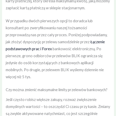
karty płatniczej, który określa maksymalną kwotę, jaką możemy
zapłacić kartą płatniczą w sklepie stacjonarnym.
W przypadku dwóch pierwszych opcji to doradca lub
konsultant po zweryfikowaniu naszej tożsamości
przeprowadzą nas przez cały proces. Poniżej podpowiadamy,
jak złożyć dyspozycję przelewu samodzielnie przez
Łączenie
podstawowych prac i Forex
bankowość elektroniczną. Po
pierwsze, grono odbiorców przelewów BLIK ogranicza się
jedynie do osób korzystających z bankowych aplikacji
mobilnych. Po drugie, przelewem BLIK wyślemy dziennie nie
więcej niż 5 tys.
Czy można zmienić maksymalne limity przelewów bankowych?
Jeśli często robisz większe zakupy, rozważ zwiększenie
domyślnych wartości – to oszczędzi Ci czasu przy kasie. Zmiany
są zwykle aktywowane natychmiast, co jest szczególnie