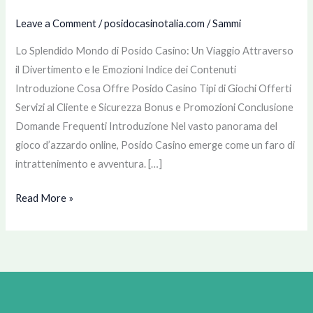
Posido
Leave a Comment
/
posidocasinotalia.com
/
Sammi
Casino
Lo Splendido Mondo di Posido Casino: Un Viaggio Attraverso
Un
il Divertimento e le Emozioni Indice dei Contenuti
Viaggio
Introduzione Cosa Offre Posido Casino Tipi di Giochi Offerti
Attraverso
Servizi al Cliente e Sicurezza Bonus e Promozioni Conclusione
il
Domande Frequenti Introduzione Nel vasto panorama del
Divertimento
gioco d’azzardo online, Posido Casino emerge come un faro di
e
intrattenimento e avventura. […]
le
Emozioni
Read More »