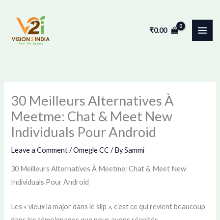
Skip
to
₹
0.00
content
30 Meilleurs Alternatives À
Meetme: Chat & Meet New
Individuals Pour Android
Leave a Comment
/
Omegle CC
/ By
Sammi
30 Meilleurs Alternatives À Meetme: Chat & Meet New
Individuals Pour Android
Les « vieux la major dans le slip », c’est ce qui revient beaucoup
dans les témoignages que nous avons récoltés.