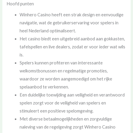
Hoofd punten
Winhero Casino heeft een strak design en eenvoudige
navigatie, wat de gebruikerservaring voor spelers in
heel Nederland optimaliseert.
Het casino biedt een uitgebreid aanbod aan gokkasten,
tafelspellen en live dealers, zodat er voor ieder wat wils
is.
Spelers kunnen profiteren van interessante
welkomstbonussen en regelmatige promoties,
waardoor ze worden aangemoedigd om het rijke
spelaanbod te verkennen.
Een duidelijke toewijding aan veiligheid en verantwoord
spelen zorgt voor de veiligheid van spelers en
stimuleert een positieve spelomgeving.
Met diverse betaalmogelijkheden en zorgvuldige
naleving van de regelgeving zorgt Winhero Casino