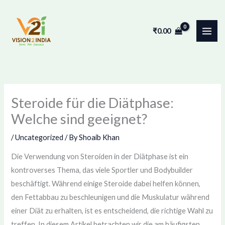
Skip
to
₹
0.00
content
Steroide für die Diätphase:
Welche sind geeignet?
/
Uncategorized
/ By
Shoaib Khan
Die Verwendung von Steroiden in der Diätphase ist ein
kontroverses Thema, das viele Sportler und Bodybuilder
beschäftigt. Während einige Steroide dabei helfen können,
den Fettabbau zu beschleunigen und die Muskulatur während
einer Diät zu erhalten, ist es entscheidend, die richtige Wahl zu
treffen. In diesem Artikel betrachten wir die am häufigsten