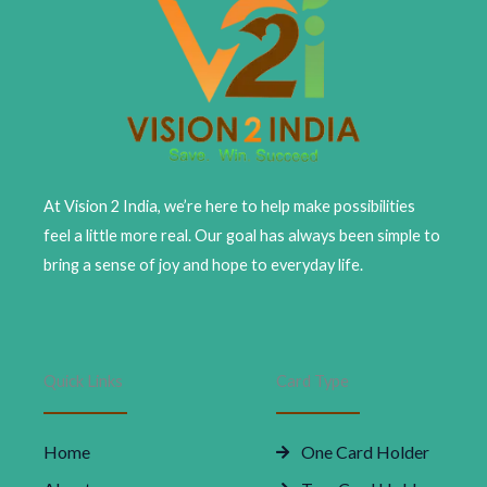
At Vision 2 India, we’re here to help make possibilities
feel a little more real. Our goal has always been simple to
bring a sense of joy and hope to everyday life.
Quick Links
Card Type
Home
One Card Holder