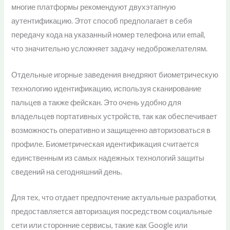
многие платформы рекомендуют двухэтапную
аутентификацию. Этот способ предполагает в себя
передачу кода на указанный номер телефона или email,
что значительно усложняет задачу недоброжелателям.
Отдельные игорные заведения внедряют биометрическую
технологию идентификацию, используя сканирование
пальцев а также фейскан. Это очень удобно для
владельцев портативных устройств, так как обеспечивает
возможность оперативно и защищенно авторизоваться в
профиле. Биометрическая идентификация считается
единственным из самых надежных технологий защиты
сведений на сегодняшний день.
Для тех, что отдает предпочтение актуальные разработки,
предоставляется авторизация посредством социальные
сети или сторонние сервисы, такие как Google или