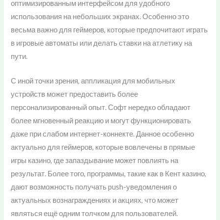
оптимизированным интерфейсом для удобного
использования на небольших экранах. Особенно это
весьма важно для геймеров, которые предпочитают играть
в игровые автоматы или делать ставки на атлетику на
пути.
С иной точки зрения, аппликация для мобильных
устройств может предоставить более
персонализированный опыт. Софт нередко обладают
более мгновенный реакцию и могут функционировать
даже при слабом интернет-коннекте. Данное особенно
актуально для геймеров, которые вовлечены в прямые
игры казино, где запаздывание может повлиять на
результат. Более того, программы, такие как в Кент казино,
дают возможность получать push-уведомления о
актуальных вознаграждениях и акциях, что может
являться ещё одним толчком для пользователей.