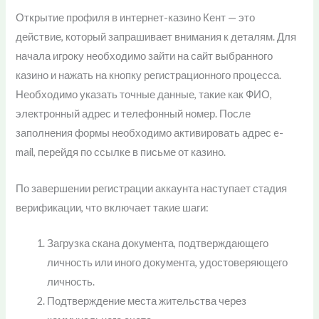
Открытие профиля в интернет-казино Кент — это
действие, который запрашивает внимания к деталям. Для
начала игроку необходимо зайти на сайт выбранного
казино и нажать на кнопку регистрационного процесса.
Необходимо указать точные данные, такие как ФИО,
электронный адрес и телефонный номер. После
заполнения формы необходимо активировать адрес e-
mail, перейдя по ссылке в письме от казино.
По завершении регистрации аккаунта наступает стадия
верификации, что включает такие шаги:
Загрузка скана документа, подтверждающего
личность или иного документа, удостоверяющего
личность.
Подтверждение места жительства через