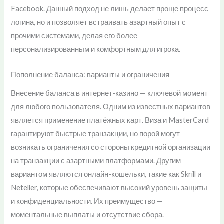
Facebook. Данный подход не лишь делает проще процесс
логина, но и позволяет встраивать азартный опыт с
прочими системами, делая его более
персонализированным и комфортным для игрока.
Пополнение баланса: варианты и ограничения
Внесение баланса в интернет-казино — ключевой момент
для любого пользователя. Одним из известных вариантов
является применение платёжных карт. Виза и MasterCard
гарантируют быстрые транзакции, но порой могут
возникать ограничения со стороны кредитной организации
на транзакции с азартными платформами. Другим
вариантом являются онлайн-кошельки, такие как Skrill и
Neteller, которые обеспечивают высокий уровень защиты
и конфиденциальности. Их преимущество —
моментальные выплаты и отсутствие сбора.