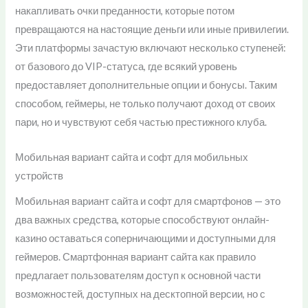
накапливать очки преданности, которые потом
превращаются на настоящие деньги или иные привилегии.
Эти платформы зачастую включают несколько ступеней:
от базового до VIP-статуса, где всякий уровень
предоставляет дополнительные опции и бонусы. Таким
способом, геймеры, не только получают доход от своих
пари, но и чувствуют себя частью престижного клуба.
Мобильная вариант сайта и софт для мобильных
устройств
Мобильная вариант сайта и софт для смартфонов — это
два важных средства, которые способствуют онлайн-
казино оставаться соперничающими и доступными для
геймеров. Смартфонная вариант сайта как правило
предлагает пользователям доступ к основной части
возможностей, доступных на десктопной версии, но с