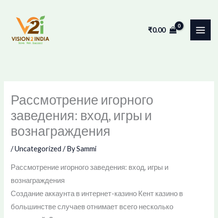
Skip
to
₹
0.00
content
Рассмотрение игорного
заведения: вход, игры и
вознаграждения
/
Uncategorized
/ By
Sammi
Рассмотрение игорного заведения: вход, игры и
вознаграждения
Создание аккаунта в интернет-казино Кент казино в
большинстве случаев отнимает всего несколько