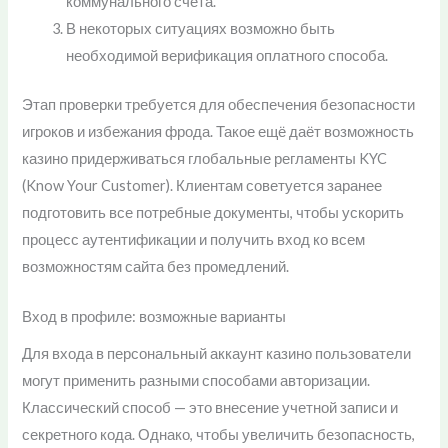
коммунального счета.
В некоторых ситуациях возможно быть
необходимой верификация оплатного способа.
Этап проверки требуется для обеспечения безопасности
игроков и избежания фрода. Такое ещё даёт возможность
казино придерживаться глобальные регламенты KYC
(Know Your Customer). Клиентам советуется заранее
подготовить все потребные документы, чтобы ускорить
процесс аутентификации и получить вход ко всем
возможностям сайта без промедлений.
Вход в профиле: возможные варианты
Для входа в персональный аккаунт казино пользователи
могут применить разными способами авторизации.
Классический способ — это внесение учетной записи и
секретного кода. Однако, чтобы увеличить безопасность,