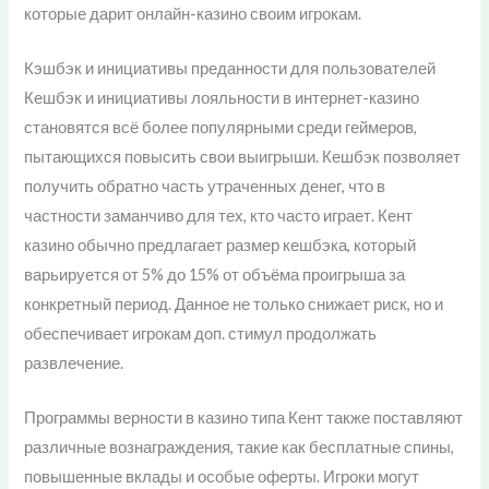
которые дарит онлайн-казино своим игрокам.
Кэшбэк и инициативы преданности для пользователей
Кешбэк и инициативы лояльности в интернет-казино
становятся всё более популярными среди геймеров,
пытающихся повысить свои выигрыши. Кешбэк позволяет
получить обратно часть утраченных денег, что в
частности заманчиво для тех, кто часто играет. Кент
казино обычно предлагает размер кешбэка, который
варьируется от 5% до 15% от объёма проигрыша за
конкретный период. Данное не только снижает риск, но и
обеспечивает игрокам доп. стимул продолжать
развлечение.
Программы верности в казино типа Кент также поставляют
различные вознаграждения, такие как бесплатные спины,
повышенные вклады и особые оферты. Игроки могут