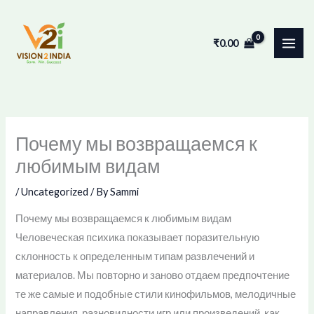
Skip
to
₹
0.00
content
Почему мы возвращаемся к
любимым видам
/
Uncategorized
/ By
Sammi
Почему мы возвращаемся к любимым видам
Человеческая психика показывает поразительную
склонность к определенным типам развлечений и
материалов. Мы повторно и заново отдаем предпочтение
те же самые и подобные стили кинофильмов, мелодичные
направления, разновидности игр или произведений, как