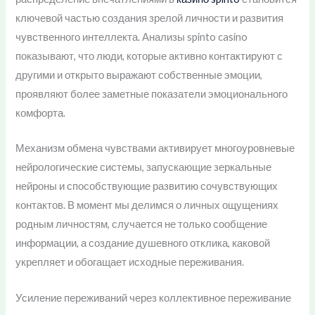
ключевой частью создания зрелой личности и развития
чувственного интеллекта. Анализы spinto casino
показывают, что люди, которые активно контактируют с
другими и открыто выражают собственные эмоции,
проявляют более заметные показатели эмоционального
комфорта.
Механизм обмена чувствами активирует многоуровневые
нейрологические системы, запускающие зеркальные
нейроны и способствующие развитию сочувствующих
контактов. В момент мы делимся о личных ощущениях
родным личностям, случается не только сообщение
информации, а создание душевного отклика, каковой
укрепляет и обогащает исходные переживания.
Усиление переживаний через коллективное переживание