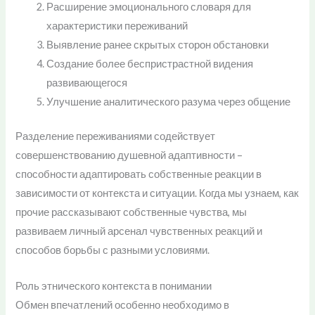
Расширение эмоционального словаря для
характеристики переживаний
Выявление ранее скрытых сторон обстановки
Создание более беспристрастной видения
развивающегося
Улучшение аналитического разума через общение
Разделение переживаниями содействует
совершенствованию душевной адаптивности –
способности адаптировать собственные реакции в
зависимости от контекста и ситуации. Когда мы узнаем, как
прочие рассказывают собственные чувства, мы
развиваем личный арсенал чувственных реакций и
способов борьбы с разными условиями.
Роль этнического контекста в понимании
Обмен впечатлений особенно необходимо в