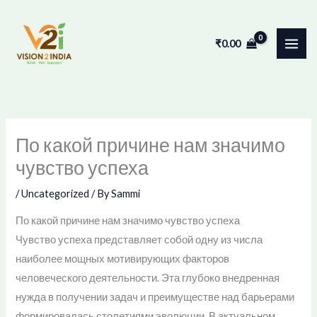
Skip
to
₹
0.00
content
По какой причине нам значимо
чувство успеха
/
Uncategorized
/ By
Sammi
По какой причине нам значимо чувство успеха
Чувство успеха представляет собой одну из числа
наиболее мощных мотивирующих факторов
человеческого деятельности. Эта глубоко внедренная
нужда в получении задач и преимуществе над барьерами
формировалась столетиями эволюции. В актуальном