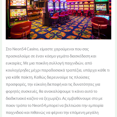
Στο Neon54 Casino, είμαστε χαρούμενοι που σας
προσκαλούμε σε έναν κόσμο γεμάτο διασκέδαση και
ευκαιρίες. Με μια ποικίλη συλλογή παιχνιδιών, από
κουλοχέρηδες μέχρι παραδοσιακά τραπέζια, υπάρχει κάθε τι
για κάθε παίκτη. Καθώς διερευνούμε τις πλούσιες
προσφορές, την εύκολη διεπαφή και τις δυνατότητες για
φορητές συσκευές, θα ανακαλύψουμε τι κάνει αυτό το
διαδικτυακό καζίνο να ξεχωρίζει. Ας εμβαθύνουμε στο με
ποιον τρόπο το Neon54 μπορεί να βελτιώσει την εμπειρία
παιχνιδιού και πιθανώς να φέρνει την επόμενη μεγάλη