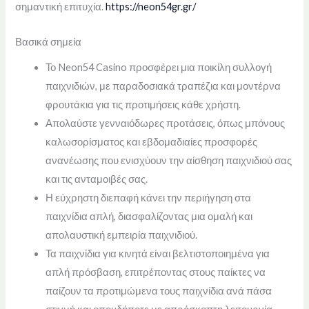
σημαντική επιτυχία.
https://neon54gr.gr/
Βασικά σημεία
Το Neon54 Casino προσφέρει μια ποικίλη συλλογή
παιχνιδιών, με παραδοσιακά τραπέζια και μοντέρνα
φρουτάκια για τις προτιμήσεις κάθε χρήστη.
Απολαύστε γενναιόδωρες προτάσεις, όπως μπόνους
καλωσορίσματος και εβδομαδιαίες προσφορές
ανανέωσης που ενισχύουν την αίσθηση παιχνιδιού σας
και τις ανταμοιβές σας.
Η εύχρηστη διεπαφή κάνει την περιήγηση στα
παιχνίδια απλή, διασφαλίζοντας μια ομαλή και
απολαυστική εμπειρία παιχνιδιού.
Τα παιχνίδια για κινητά είναι βελτιστοποιημένα για
απλή πρόσβαση, επιτρέποντας στους παίκτες να
παίζουν τα προτιμώμενα τους παιχνίδια ανά πάσα