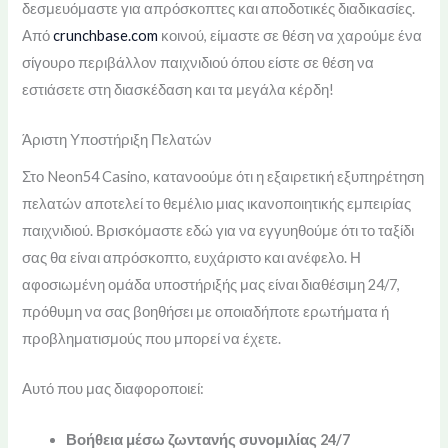
δεσμευόμαστε για απρόσκοπτες και αποδοτικές διαδικασίες.
Από
crunchbase.com
κοινού, είμαστε σε θέση να χαρούμε ένα
σίγουρο περιβάλλον παιχνιδιού όπου είστε σε θέση να
εστιάσετε στη διασκέδαση και τα μεγάλα κέρδη!
Άριστη Υποστήριξη Πελατών
Στο Neon54 Casino, κατανοούμε ότι η εξαιρετική εξυπηρέτηση
πελατών αποτελεί το θεμέλιο μιας ικανοποιητικής εμπειρίας
παιχνιδιού. Βρισκόμαστε εδώ για να εγγυηθούμε ότι το ταξίδι
σας θα είναι απρόσκοπτο, ευχάριστο και ανέφελο. Η
αφοσιωμένη ομάδα υποστήριξής μας είναι διαθέσιμη 24/7,
πρόθυμη να σας βοηθήσει με οποιαδήποτε ερωτήματα ή
προβληματισμούς που μπορεί να έχετε.
Αυτό που μας διαφοροποιεί:
Βοήθεια μέσω ζωντανής συνομιλίας 24/7