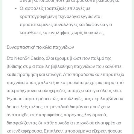
στιγμή και οπουδήποτε με απρόσκοπτη λειτουργία.
Οι ασφαλείς τραπεζικές επιλογές με
κρυπτογραφημένη τεχνολογία εγγυώνται
προστατευμένες συναλλαγές και διαφάνεια για
καταθέσεις και αναλήψεις χωρίς δυσκολίες.
Συναρπαστική ποικιλία παιχνιδιών
Στο Neon54 Casino, όλοι έχουμε βιώσει τον παλμό της
βύθισης σε μια ποικίλη βιβλιοθήκη παιχνιδιών που καλύπτει
κάθε προτίμηση και επιλογή. Από παραδοσιακά επιτραπέζια
παιχνίδια όπως μπλακτζάκ και ρουλέτα μέχρι μια σειρά από
υπερσύγχρονα κουλοχέρηδες, υπάρχει κάτι για όλους εδώ.
Έχουμε παρατηρήσει πώς οι συλλογές μας περιλαμβάνουν
δημοφιλείς τίτλους και μοναδικά διαμάντια που έχουν
αναπτυχθεί από κορυφαίους παρόχους λογισμικού,
διασφαλίζοντας ότι κάθε συνεδρία παιχνιδιού είναι φρέσκια
και ενδιαφέρουσα. Επιπλέον, μπορούμε να εξερευνήσουμε