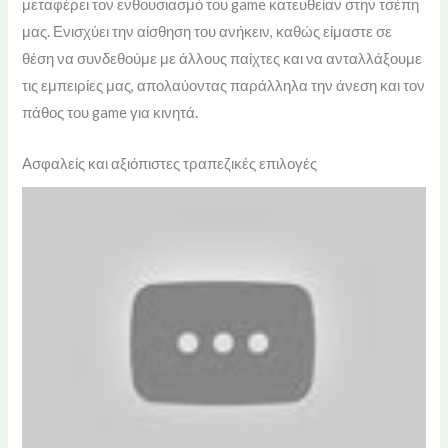
μεταφέρει τον ενθουσιασμό του game κατευθείαν στην τσέπη
μας. Ενισχύει την αίσθηση του ανήκειν, καθώς είμαστε σε
θέση να συνδεθούμε με άλλους παίχτες και να ανταλλάξουμε
τις εμπειρίες μας, απολαύοντας παράλληλα την άνεση και τον
πάθος του game για κινητά.
Ασφαλείς και αξιόπιστες τραπεζικές επιλογές