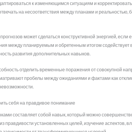
даптироваться к изменяющимся ситуациям и корректировать
отвечать на несоответствия между планами и реальностью, 
рогнозов может сделаться конструктивной энергией, если е
ия между планируемым и обретенным итогом содействует вы
ость развития дополнительных навыков.
обность отделить временные поражения от совокупной напр
атривают пробелы между ожиданиями и фактами как отклик 
невозможности.
оить себя на правдивое понимание
ками составляет собой навык, который можно совершенство
из правдивости установленных целей, изучение аспектов, вл
 в зависимости от трансформирующихся условий.