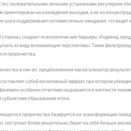
ности с положительными личными установками регулярнее о
ум ориентирован на нахождение выходов, а не на концентрац
ые шаги поддерживают оптимистичные ожидания, что ведет 
 стороны, создают психологические барьеры. Индивид, пре
ускать из виду возникающие перспективы. Такое фильтрующ
ся пророчества.
ества в пин ап: предположения как катализатор результат
оставляет собой когнитивный эффект, при котором убежден
феномен особенно отчетливо выражается в контексте понима
 субъектами образования итога.
ющегося пророчества базируется на трансформации поведе
т, поступает более решительно, берет на себя больше риско