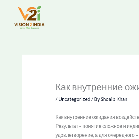
Skip
to
content
Как внутренние ож
/
Uncategorized
/ By
Shoaib Khan
Как внутренние ожидания воздейств
Результат – понятие сложное и инди
удовлетворение, а для очередного –