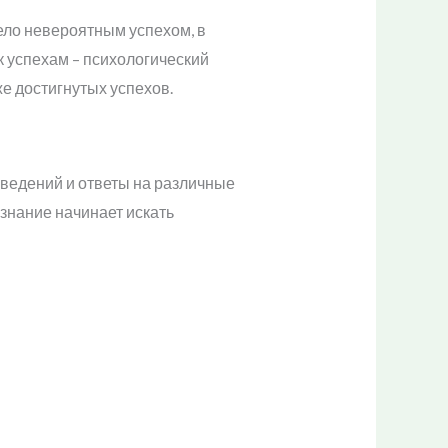
ело невероятным успехом, в
 успехам – психологический
же достигнутых успехов.
сведений и ответы на различные
ознание начинает искать