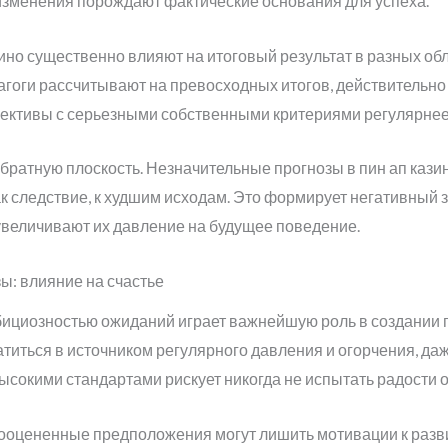
изменения порождают фактические основания для успеха.
ино существенно влияют на итоговый результат в разных обл
агоги рассчитывают на превосходных итогов, действительн
ллективы с серьезными собственными критериями регулярне
обратную плоскость. Незначительные прогнозы в пин ап кази
к следствие, к худшим исходам. Это формирует негативный з
увеличивают их давление на будущее поведение.
: влияние на счастье
ициозностью ожиданий играет важнейшую роль в создании 
иться в источником регулярного давления и огорчения, да
ысокими стандартами рискует никогда не испытать радости о
дооцененные предположения могут лишить мотивации к разв