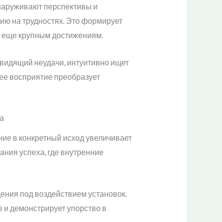
бнаруживают перспективы и
ию на трудностях. Это формирует
к еще крупным достижениям.
двидящий неудачи, интуитивно ищет
ее восприятие преобразует
а
ие в конкретный исход увеличивает
ния успеха, где внутренние
ния под воздействием установок.
в и демонстрирует упорство в