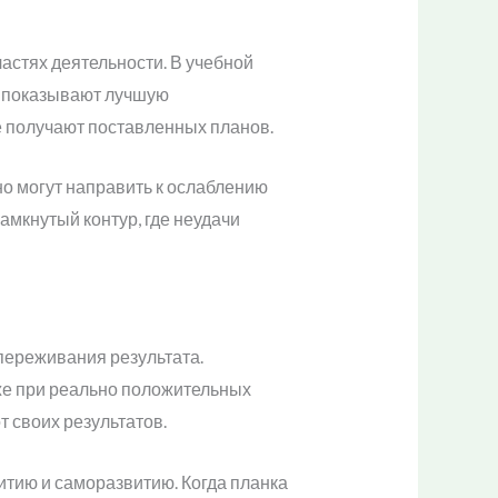
астях деятельности. В учебной
о показывают лучшую
е получают поставленных планов.
но могут направить к ослаблению
амкнутый контур, где неудачи
переживания результата.
же при реально положительных
т своих результатов.
итию и саморазвитию. Когда планка