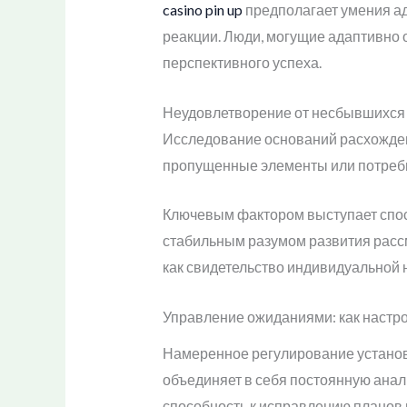
casino pin up
предполагает умения а
реакции. Люди, могущие адаптивно 
перспективного успеха.
Неудовлетворение от несбывшихся п
Исследование оснований расхожден
пропущенные элементы или потребн
Ключевым фактором выступает спос
стабильным разумом развития рассм
как свидетельство индивидуальной 
Управление ожиданиями: как настр
Намеренное регулирование установ
объединяет в себя постоянную анал
способность к исправлению планов