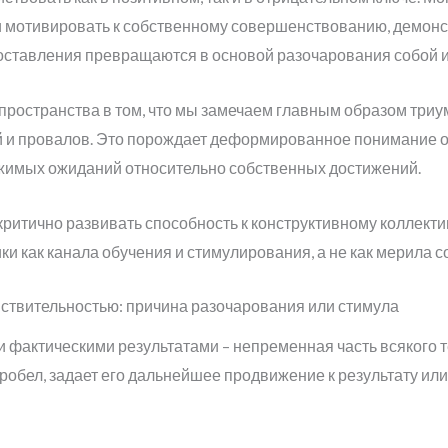
и мотивировать к собственному совершенствованию, демон
поставления превращаются в основой разочарования собой и
пространства в том, что мы замечаем главным образом триу
й и провалов. Это порождает деформированное понимание 
жимых ожиданий относительно собственных достижений.
критично развивать способность к конструктивному коллект
и как канала обучения и стимулирования, а не как мерила с
ствительностью: причина разочарования или стимула
фактическими результатами – непременная часть всякого те
 пробел, задает его дальнейшее продвижение к результату ил