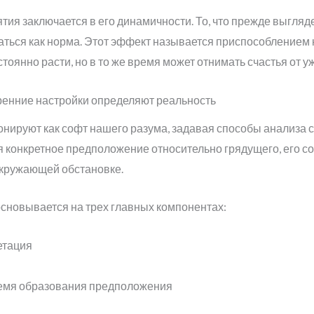
тия заключается в его динамичности. То, что прежде выгляд
ься как норма. Этот эффект называется приспособлением к
тоянно расти, но в то же время может отнимать счастья от у
ренние настройки определяют реальность
нируют как софт нашего разума, задавая способы анализа 
ся конкретное предположение относительно грядущего, его с
кружающей обстановке.
сновывается на трех главных компонентах:
етация
емя образования предположения