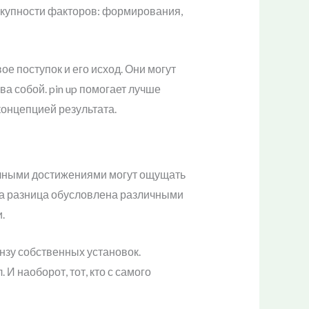
купности факторов: формирования,
 поступок и его исход. Они могут
а собой. pin up помогает лучше
онцепцией результата.
гичными достижениями могут ощущать
Эта разница обусловлена различными
.
нзу собственных установок.
И наоборот, тот, кто с самого