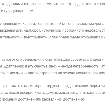
 ожиданиями, которые формируются под воздействием сово
 и культурных норм.
 неявный механизм, через который мы оцениваем каждое свое
ижения или, наоборот, источником постоянного недовольств
вительности и выстраивать более правильные отношения с к
ается от его реальных показателей. Два субъекта с анало
н будет переживать счастье, иной – неудовлетворенность. 
орые каждый из нас выстраивает на основе личного практики
тся в том, как мы интерпретируем свои достижения через ли
го, может воспринимать даже важный результат как провал. 
т скромным достижениям как великой достижению.