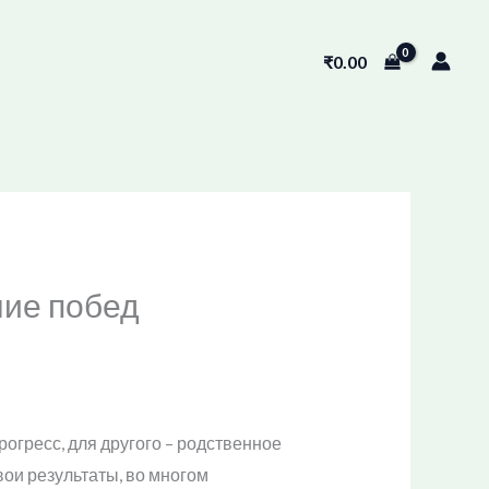
₹
0.00
ние побед
рогресс, для другого – родственное
вои результаты, во многом