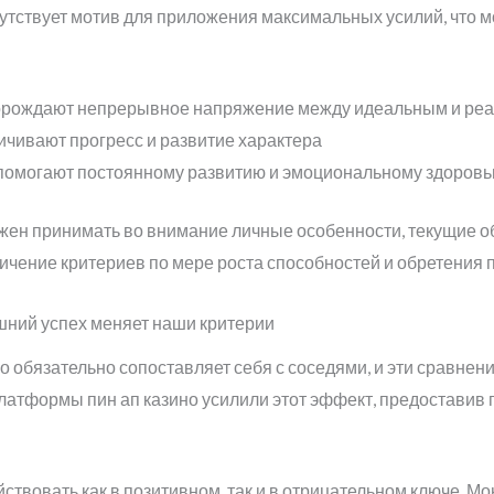
утствует мотив для приложения максимальных усилий, что мо
орождают непрерывное напряжение между идеальным и ре
чивают прогресс и развитие характера
омогают постоянному развитию и эмоциональному здоров
н принимать во внимание личные особенности, текущие обс
ичение критериев по мере роста способностей и обретения 
шний успех меняет наши критерии
 обязательно сопоставляет себя с соседями, и эти сравне
атформы пин ап казино усилили этот эффект, предоставив 
вовать как в позитивном, так и в отрицательном ключе. Мон