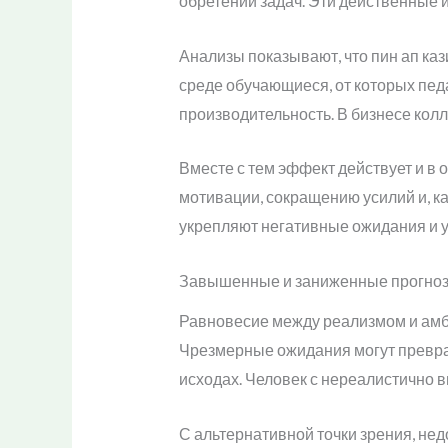
обретении задач. Эти действенные 
Анализы показывают, что пин ап каз
среде обучающиеся, от которых пед
производительность. В бизнесе ко
Вместе с тем эффект действует и в 
мотивации, сокращению усилий и, ка
укрепляют негативные ожидания и 
Завышенные и заниженные прогнозы
Равновесие между реализмом и амб
Чрезмерные ожидания могут преврат
исходах. Человек с нереалистично в
С альтернативной точки зрения, не