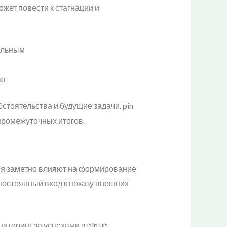
жет повести к стагнации и
альным
ью
тоятельства и будущие задачи. pin
промежуточных итогов.
ния заметно влияют на формирование
постоянный вход к показу внешних
иторинг за успехами в pin up