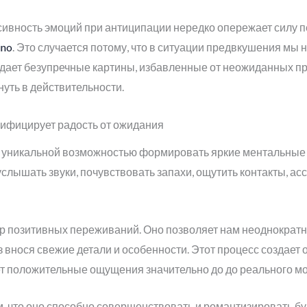
сивность эмоций при антиципации нередко опережает силу 
ino
. Это случается потому, что в ситуации предвкушения мы
дает безупречные картины, избавленные от неожиданных пр
уть в действительности.
ифицирует радость от ожидания
 уникальной возможностью формировать яркие ментальные
лышать звуки, почувствовать запахи, ощутить контакты, а
ор позитивных переживаний. Оно позволяет нам неоднократ
з внося свежие детали и особенности. Этот процесс создае
т положительные ощущения значительно до до реального м
м, что оно способно совершенствовать и романтизировать 