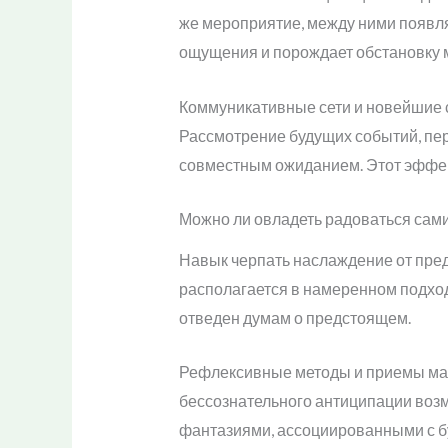
же мероприятие, между ними появл
ощущения и порождает обстановку 
Коммуникативные сети и новейшие 
Рассмотрение будущих событий, пе
совместным ожиданием. Этот эффек
Можно ли овладеть радоваться сам
Навык черпать наслаждение от пред
располагается в намеренном подход
отведен думам о предстоящем.
Рефлексивные методы и приемы май
бессознательного антиципации воз
фантазиями, ассоциированными с б