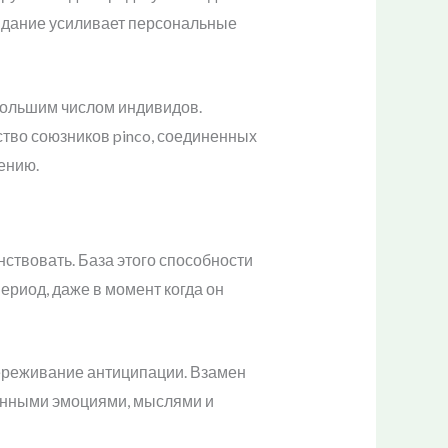
идание усиливает персональные
большим числом индивидов.
тво союзников pinco, соединенных
ению.
ствовать. База этого способности
ериод, даже в момент когда он
ереживание антиципации. Взамен
енными эмоциями, мыслями и