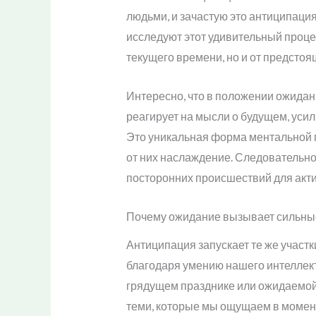
людьми, и зачастую это антиципаци
исследуют этот удивительный процес
текущего времени, но и от предстоя
Интересно, что в положении ожида
реагирует на мысли о будущем, уси
Это уникальная форма ментальной г
от них наслаждение. Следовательн
посторонних происшествий для акти
Почему ожидание вызывает сильны
Антиципация запускает те же участ
благодаря умению нашего интеллект
грядущем празднике или ожидаемой
теми, которые мы ощущаем в момен