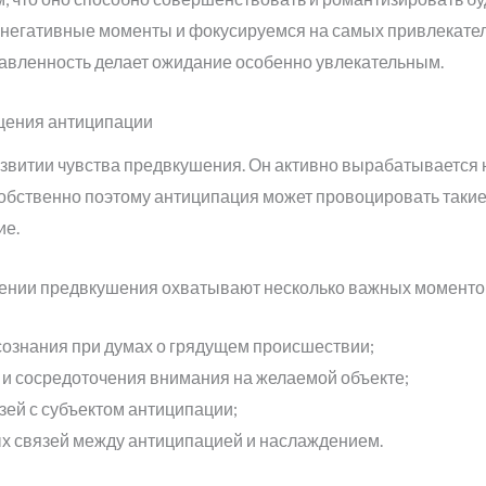
негативные моменты и фокусируемся на самых привлекате
равленность делает ожидание особенно увлекательным.
щения антиципации
звитии чувства предвкушения. Он активно вырабатывается н
 Собственно поэтому антиципация может провоцировать так
ие.
ении предвкушения охватывают несколько важных моменто
сознания при думах о грядущем происшествии;
и сосредоточения внимания на желаемой объекте;
ей с субъектом антиципации;
х связей между антиципацией и наслаждением.