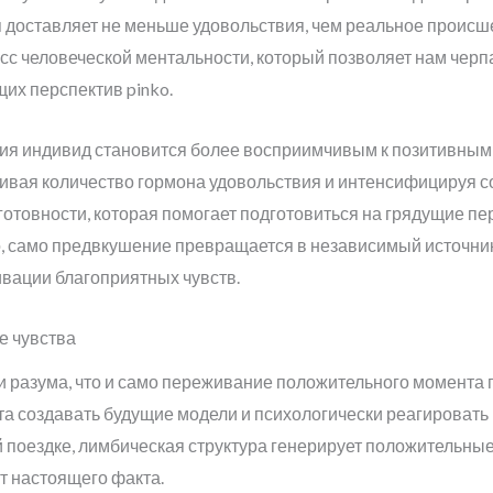
я доставляет не меньше удовольствия, чем реальное происш
с человеческой ментальности, который позволяет нам черпа
щих перспектив pinko.
ния индивид становится более восприимчивым к позитивным
ливая количество гормона удовольствия и интенсифицируя с
отовности, которая помогает подготовиться на грядущие пе
о, само предвкушение превращается в независимый источни
вации благоприятных чувств.
е чувства
ки разума, что и само переживание положительного момента 
а создавать будущие модели и психологически реагировать н
 поездке, лимбическая структура генерирует положительны
т настоящего факта.