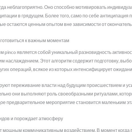
гда неблагоприятно. Оно способно мотивировать индивидуа
ипации в грядущем. Более того, само по себе антиципация 
ые остаются ценным опытом вне зависимости от окончательн
 готовиться к важным моментам
 pinco является собой уникальный разновидность активнос
им наслаждением. Этот алгоритм содержит подготовку, выбо
гих операций, всякое из которых интенсифицирует ожидани
уют переживание власти над будущим происшествием и ус
лельно они выполняют роль своеобразными ритуалами, кото
ое предварительное мероприятие становится маленьким эта
идов и порождает атмосферу
т мощным коммуникативным воздействием. В момент когда г