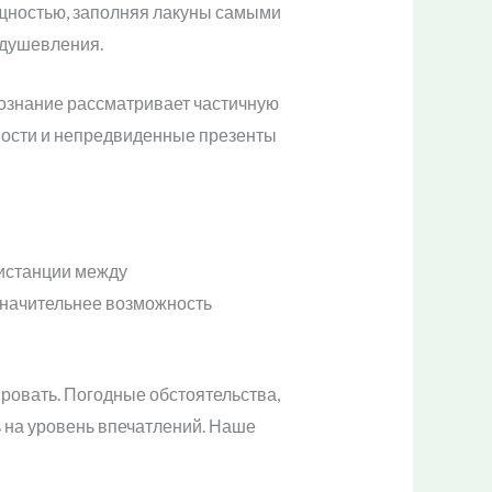
щностью, заполняя лакуны самыми
одушевления.
Сознание рассматривает частичную
ности и непредвиденные презенты
дистанции между
значительнее возможность
ровать. Погодные обстоятельства,
ь на уровень впечатлений. Наше