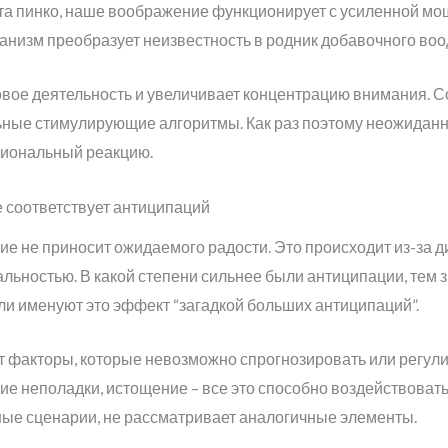
а пинко, наше воображение функционирует с усиленной мо
анизм преобразует неизвестность в родник добавочного во
вое деятельность и увеличивает концентрацию внимания. 
льные стимулирующие алгоритмы. Как раз поэтому неожидан
циональный реакцию.
е соответствует антиципаций
е не приносит ожидаемого радости. Это происходит из-за 
ьностью. В какой степени сильнее были антиципации, тем 
и именуют это эффект “загадкой больших антиципаций”.
 факторы, которые невозможно спрогнозировать или регули
ие неполадки, истощение – все это способно воздействоват
е сценарии, не рассматривает аналогичные элементы.