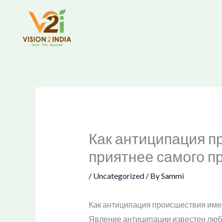
Skip
to
content
Как антиципация п
приятнее самого п
/
Uncategorized
/ By
Sammi
Как антиципация происшествия име
Явление антиципации известен любо