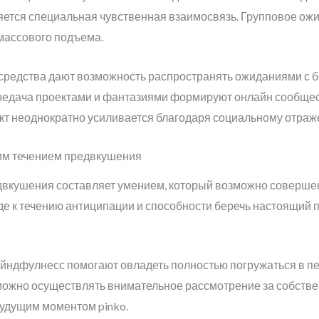
яется специальная чувственная взаимосвязь. Групповое ож
массового подъема.
средства дают возможность распространять ожиданиями с 
редача проектами и фантазиями формируют онлайн сообщес
т неоднократно усиливается благодаря социальному отраж
им течением предвкушения
вкушения составляет умением, который возможно совершен
е к течению антиципации и способности беречь настоящий п
ндфулнесс помогают овладеть полностью погружаться в п
можно осуществлять внимательное рассмотрение за собств
удущим моментом pinko.