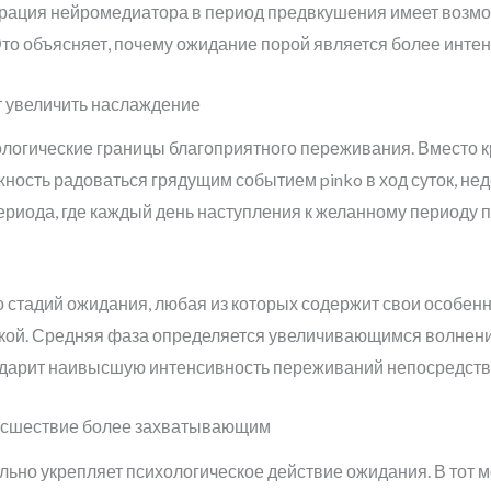
трация нейромедиатора в период предвкушения имеет возмо
Это объясняет, почему ожидание порой является более инте
 увеличить наслаждение
логические границы благоприятного переживания. Вместо 
ость радоваться грядущим событием pinko в ход суток, нед
риода, где каждый день наступления к желанному периоду
стадий ожидания, любая из которых содержит свои особенн
кой. Средняя фаза определяется увеличивающимся волнен
дарит наивысшую интенсивность переживаний непосредств
оисшествие более захватывающим
ьно укрепляет психологическое действие ожидания. В тот 