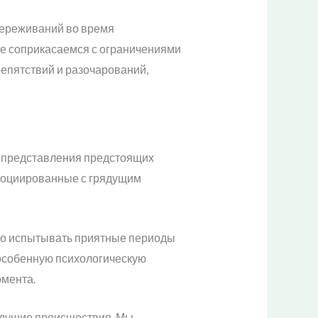
переживаний во время
 не соприкасаемся с ограничениями
епятствий и разочарований,
 представления предстоящих
ссоциированные с грядущим
но испытывать приятные периоды
т особенную психологическую
омента.
будущие происшествия. Мы