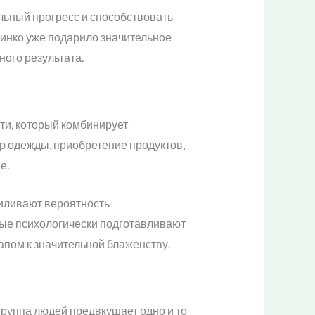
льный прогресс и способствовать
пинко уже подарило значительное
ого результата.
ти, который комбинирует
р одежды, приобретение продуктов,
е.
иливают вероятность
рые психологически подготавливают
пом к значительной блаженству.
руппа людей предвкушает одно и то