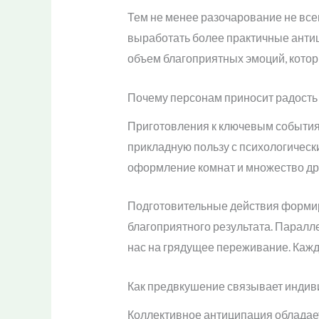
Тем не менее разочарование не все
выработать более практичные антиц
объем благоприятных эмоций, котор
Почему персонам приносит радость
Приготовления к ключевым событиям
прикладную пользу с психологическ
оформление комнат и множество дру
Подготовительные действия формир
благоприятного результата. Парал
нас на грядущее переживание. Кажд
Как предвкушение связывает индив
Коллективное антиципация обладае