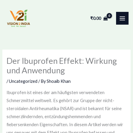
Skip
to
₹
0.00
content
Der Ibuprofen Effekt: Wirkung
und Anwendung
/
Uncategorized
/ By
Shoaib Khan
Ibuprofen ist eines der am häufigsten verwendeten
Schmerzmittel weltweit. Es gehört zur Gruppe der nicht-
steroidalen Antirheumatika (NSAR) und ist bekannt für seine
schmerzlindernden, entzündungshemmenden und
fiebersenkenden Eigenschaften. In diesem Artikel werden wir
uns genauer mit dem Effekt von Ibuprofen befassen und