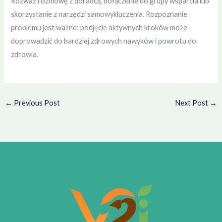
Rozważ rozmowę z doradcą, dołączenie do grupy wsparcia lub
skorzystanie z narzędzi samowykluczenia. Rozpoznanie
problemu jest ważne; podjęcie aktywnych kroków może
doprowadzić do bardziej zdrowych nawyków i powrotu do
zdrowia.
←
Previous Post
Next Post
→