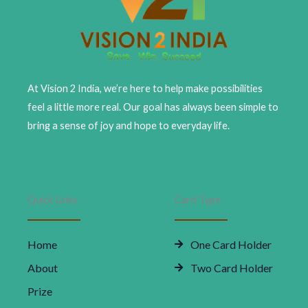
At Vision 2 India, we’re here to help make possibilities
feel a little more real. Our goal has always been simple to
bring a sense of joy and hope to everyday life.
Quick Links
Card Type
Home
One Card Holder
About
Two Card Holder
Prize