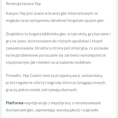
Recenzja kasyna Yep
Kasyno Yep jest znane w branży gier internetowych ze
względu na przystępnemu układowi i bogatym opcjom gier.
Znajdziesz tu bogata biblioteka gier, w tym sloty, gry karciane i
gry na żywo, dostosowane do różnych upodobań i stopni
zaawansowania. Struktura strony jest intuicyjna, co pozwala
na bezproblemowe poruszanie się zarówno na komputerze
stacjonarnym, jak również na urządzeniu mobilnym.
Ponadto, Yep Casino tworzy przyjazną aurę, wzmacnianą
przez regularne oferty i nagrody, które przyciągają nowych
graczy, jednocześnie zatrzymują obecnych.
Platforma
współpracuje z współpracę z renomowanymi
dostawcami gier, zapewniając wysoką jakość rozgrywki.