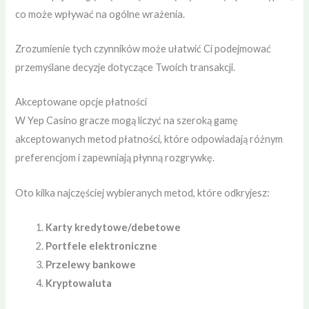
co może wpływać na ogólne wrażenia.
Zrozumienie tych czynników może ułatwić Ci podejmować
przemyślane decyzje dotyczące Twoich transakcji.
Akceptowane opcje płatności
W Yep Casino gracze mogą liczyć na szeroką gamę
akceptowanych metod płatności, które odpowiadają różnym
preferencjom i zapewniają płynną rozgrywkę.
Oto kilka najczęściej wybieranych metod, które odkryjesz:
Karty kredytowe/debetowe
Portfele elektroniczne
Przelewy bankowe
Kryptowaluta