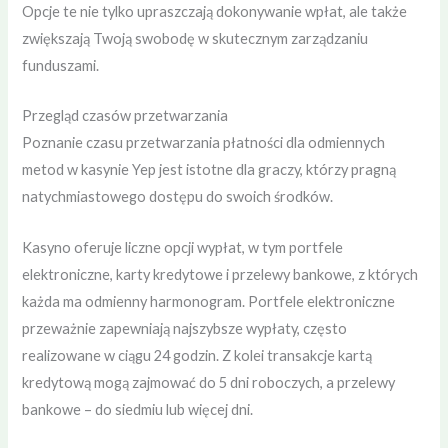
Opcje te nie tylko upraszczają dokonywanie wpłat, ale także
zwiększają Twoją swobodę w skutecznym zarządzaniu
funduszami.
Przegląd czasów przetwarzania
Poznanie czasu przetwarzania płatności dla odmiennych
metod w kasynie Yep jest istotne dla graczy, którzy pragną
natychmiastowego dostępu do swoich środków.
Kasyno oferuje liczne opcji wypłat, w tym portfele
elektroniczne, karty kredytowe i przelewy bankowe, z których
każda ma odmienny harmonogram. Portfele elektroniczne
przeważnie zapewniają najszybsze wypłaty, często
realizowane w ciągu 24 godzin. Z kolei transakcje kartą
kredytową mogą zajmować do 5 dni roboczych, a przelewy
bankowe – do siedmiu lub więcej dni.