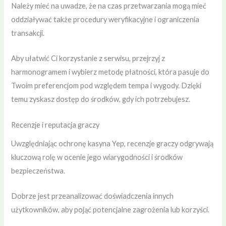
Należy mieć na uwadze, że na czas przetwarzania mogą mieć
oddziaływać także procedury weryfikacyjne i ograniczenia
transakcji.
Aby ułatwić Ci korzystanie z serwisu, przejrzyj z
harmonogramem i wybierz metodę płatności, która pasuje do
Twoim preferencjom pod względem tempa i wygody. Dzięki
temu zyskasz dostęp do środków, gdy ich potrzebujesz.
Recenzje i reputacja graczy
Uwzględniając ochronę kasyna Yep, recenzje graczy odgrywają
kluczową rolę w ocenie jego wiarygodności i środków
bezpieczeństwa.
Dobrze jest przeanalizować doświadczenia innych
użytkowników, aby pojąć potencjalne zagrożenia lub korzyści.