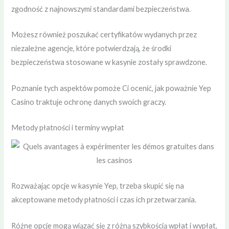
zgodność z najnowszymi standardami bezpieczeństwa.
Możesz również poszukać certyfikatów wydanych przez
niezależne agencje, które potwierdzają, że środki
bezpieczeństwa stosowane w kasynie zostały sprawdzone.
Poznanie tych aspektów pomoże Ci ocenić, jak poważnie Yep
Casino traktuje ochronę danych swoich graczy.
Metody płatności i terminy wypłat
Rozważając opcje w kasynie Yep, trzeba skupić się na
akceptowane metody płatności i czas ich przetwarzania.
Różne opcje mogą wiązać się z różną szybkością wpłat i wypłat,