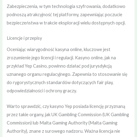
Zabezpieczenia, w tym technologia szyfrowania, dodatkowo
podnoszą atrakcyjność tej platformy, zapewniając poczucie
bezpieczeństwa w trakcie eksploracji wielu dostępnych opcji.
Licencje i przepisy
Oceniając wiarygodność kasyna online, kluczowe jest
zrozumienie jego licencji i regulacji. Kasyno online, jak na
przykład Yep Casino, powinno działać pod jurysdykcją
uznanego organu regulacyjnego. Zapewnia to stosowanie się
do rygorystycznych standardów dotyczących fair play,
odpowiedzialności i ochrony graczy.
Warto sprawdzić, czy kasyno Yep posiada licencję przyznaną
przez takie organy, jak UK Gambling Commission (UK Gambling
Commission) lub Malta Gaming Authority (Malta Gaming
Authority), znane z surowego nadzoru. Ważna licencja nie