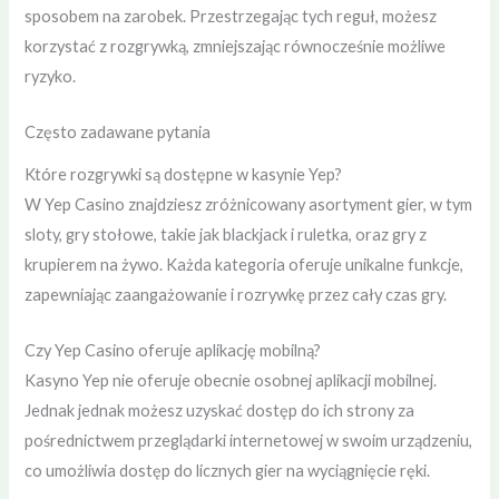
sposobem na zarobek. Przestrzegając tych reguł, możesz
korzystać z rozgrywką, zmniejszając równocześnie możliwe
ryzyko.
Często zadawane pytania
Które rozgrywki są dostępne w kasynie Yep?
W Yep Casino znajdziesz zróżnicowany asortyment gier, w tym
sloty, gry stołowe, takie jak blackjack i ruletka, oraz gry z
krupierem na żywo. Każda kategoria oferuje unikalne funkcje,
zapewniając zaangażowanie i rozrywkę przez cały czas gry.
Czy Yep Casino oferuje aplikację mobilną?
Kasyno Yep nie oferuje obecnie osobnej aplikacji mobilnej.
Jednak jednak możesz uzyskać dostęp do ich strony za
pośrednictwem przeglądarki internetowej w swoim urządzeniu,
co umożliwia dostęp do licznych gier na wyciągnięcie ręki.