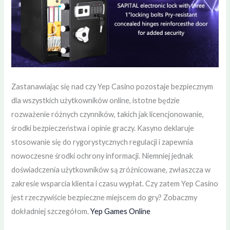
Zastanawiając się nad czy Yep Casino pozostaje bezpiecznym
dla wszystkich użytkowników online, istotne będzie
rozważenie różnych czynników, takich jak licencjonowanie,
środki bezpieczeństwa i opinie graczy. Kasyno deklaruje
stosowanie się do rygorystycznych regulacji i zapewnia
nowoczesne środki ochrony informacji. Niemniej jednak
doświadczenia użytkowników są zróżnicowane, zwłaszcza w
zakresie wsparcia klienta i czasu wypłat. Czy zatem Yep Casino
jest rzeczywiście bezpieczne miejscem do gry? Zobaczmy
dokładniej szczegółom.
Yep Games Online