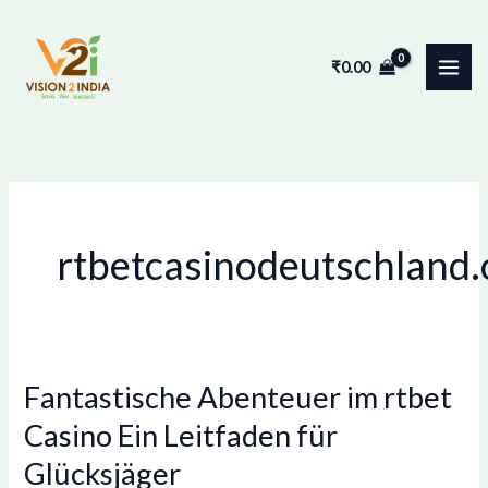
Skip
to
₹
0.00
content
rtbetcasinodeutschland
Fantastische Abenteuer im rtbet
Fantastische
Abenteuer
Casino Ein Leitfaden für
im
Glücksjäger
rtbet