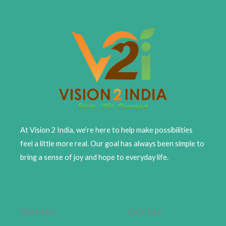
At Vision 2 India, we’re here to help make possibilities
feel a little more real. Our goal has always been simple to
bring a sense of joy and hope to everyday life.
Quick Links
Card Type