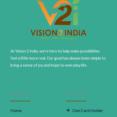
At Vision 2 India, we’re here to help make possibilities
feel a little more real. Our goal has always been simple to
bring a sense of joy and hope to everyday life.
Quick Links
Card Type
Home
One Card Holder