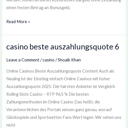
einen festen Betrag an Bonusgeld,
Read More »
casino beste auszahlungsquote 6
casino
beste
Leave a Comment
/
casino
/
Shoaib Khan
auszahlungsquote
6
Online Casinos Beste Auszahlungsquote Content Auch als
Neuling ist der Einstieg einfach Online Casinos mit hoher
Auszahlungsquote 2025: Die fairsten Anbieter im Vergleich
Rolling Slots Casino – RTP 96,5 % Die besten
Zahlungsmethoden im Online Casino Das heißt, die
Verantwortlichen des Portals wissen ganz genau, worauf
Glücksspiele und Sportwetten Fans Wert legen. Wir sehen uns
nicht