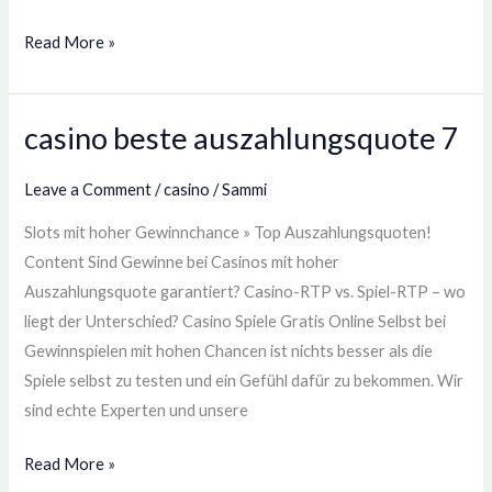
Read More »
casino beste auszahlungsquote 7
casino
beste
Leave a Comment
/
casino
/
Sammi
auszahlungsquote
7
Slots mit hoher Gewinnchance » Top Auszahlungsquoten!
Content Sind Gewinne bei Casinos mit hoher
Auszahlungsquote garantiert? Casino-RTP vs. Spiel-RTP – wo
liegt der Unterschied? Casino Spiele Gratis Online Selbst bei
Gewinnspielen mit hohen Chancen ist nichts besser als die
Spiele selbst zu testen und ein Gefühl dafür zu bekommen. Wir
sind echte Experten und unsere
Read More »