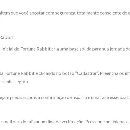
mitem que você apostar com segurança, totalmente consciente de
.
 Rabbit
icial do Fortune Rabbit cria uma base sólida para sua jornada de 
a Fortune Rabbit e clicando no botão “Cadastrar”. Preencha os in
ma senha segura.
ejam precisas, pois a confirmação de usuário é uma fase essencial 
mail para localizar um link de verificação. Pressione no link para 