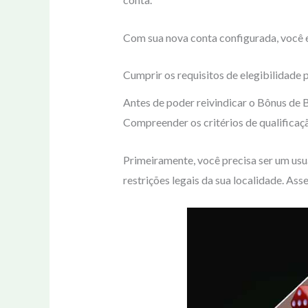
Com sua nova conta configurada, você 
Cumprir os requisitos de elegibilidade 
Antes de poder reivindicar o Bônus de B
Compreender os critérios de qualificaçã
Primeiramente, você precisa ser um usu
restrições legais da sua localidade. As