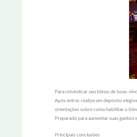
Para reivindicar seu bônus de boas-vin
Após entrar, realize um depósito elegív
orientações sobre como habilitar o bôn
Preparado para aumentar suas ganhos 
Principais conclusões