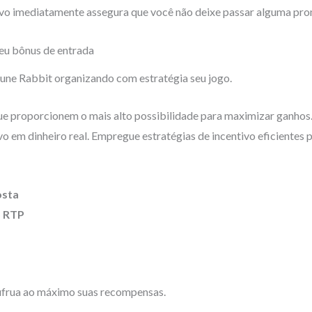
tivo imediatamente assegura que você não deixe passar alguma pro
eu bônus de entrada
une Rabbit organizando com estratégia seu jogo.
e proporcionem o mais alto possibilidade para maximizar ganhos
vo em dinheiro real. Empregue estratégias de incentivo eficientes
osta
o RTP
sufrua ao máximo suas recompensas.