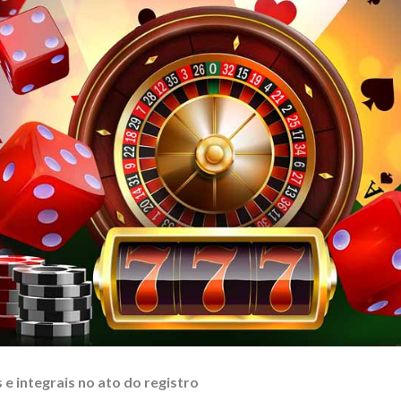
e integrais no ato do registro