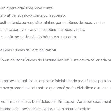
abbit para criar uma nova conta.
para ativar sua nova conta com sucesso.
ósito atenda ao requisito mínimo para o bônus de boas-vindas.
ua conta para ver e ativar seu bônus de boas-vindas.
 e confirme a ativação do bônus em sua conta.
e Boas-Vindas da Fortune Rabbit
nus de Boas-Vindas do Fortune Rabbit? Esta oferta foi criada pa
uma percentual do seu depósito inicial, dando a você mais para a
prazo promocional durante o qual você pode reivindicar e usar seu
 você maximize os benefícios sem limitações. Ao saber exatament
oveitando da liberdade de explorar com recursos extras.