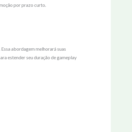
moção por prazo curto.
. Essa abordagem melhorará suas
 para estender seu duração de gameplay