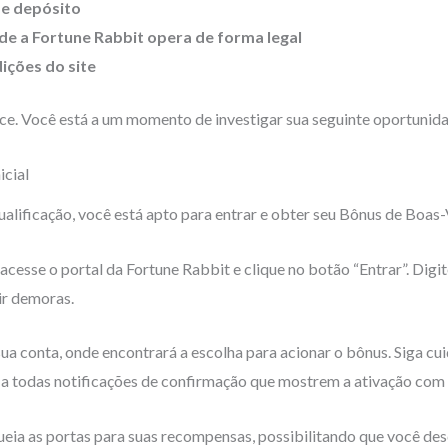
de depósito
de a Fortune Rabbit opera de forma legal
ições do site
nce. Você está a um momento de investigar sua seguinte oportunid
icial
ualificação, você está apto para entrar e obter seu Bônus de Boas
esse o portal da Fortune Rabbit e clique no botão “Entrar”. Digite
ir demoras.
sua conta, onde encontrará a escolha para acionar o bônus. Siga c
o a todas notificações de confirmação que mostrem a ativação com 
eia as portas para suas recompensas, possibilitando que você des