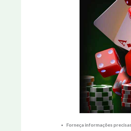
Forneça informações precisas 