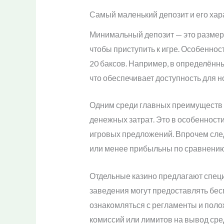
Самый маленький депозит и его хар
Минимальный депозит — это размер 
чтобы приступить к игре. Особеннос
20 баксов. Например, в определённ
что обеспечивает доступность для 
Одним среди главных преимуществ 
денежных затрат. Это в особенности
игровых предложений. Впрочем след
или менее прибыльны по сравнению
Отдельные казино предлагают спец
заведения могут предоставлять бес
ознакомляться с регламенты и поло
комиссий или лимитов на вывод сре