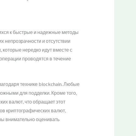
ихся к быстрые и надежные методы
их непрозрачности и отсутствии
 которые нередко идут вместе с
 операции проводятся в течение
годаря технике blockchain. Любые
ожными для подделки. Кроме того,
их валют, что обращает этот
ов криптографических валют,
аны внимательно оценивать