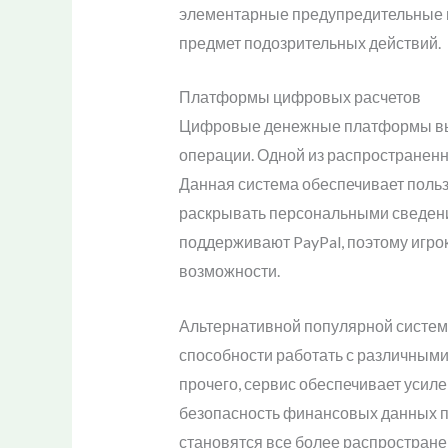
элементарные предупредительные м
предмет подозрительных действий.
Платформы цифровых расчетов
Цифровые денежные платформы вып
операции. Одной из распространенн
Данная система обеспечивает польз
раскрывать персональными сведения
поддерживают PayPal, поэтому игро
возможности.
Альтернативной популярной системо
способности работать с различными
прочего, сервис обеспечивает усиле
безопасность финансовых данных пол
становятся все более распростране