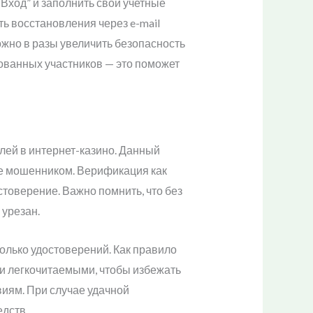
“Вход” и заполнить свои учетные
ь восстановления через e-mail
жно в разы увеличить безопасность
зованных участников — это поможет
лей в интернет-казино. Данный
не мошенником. Верификация как
товерение. Важно помнить, что без
урезан.
олько удостоверений. Как правило
 и легкочитаемыми, чтобы избежать
виям. При случае удачной
дств.