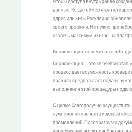
Чтобы доступа внутрь ранее созданн
данные. Когда геймер утратил паро
адрес или SMS. Регулярно обновляя
своего профиля. Не нужно пренебре
извлечь максимум из игры на платф
Верификация: почему она необходим
Верификация — это ключевой этап, 
процесс дает возможность проверит
правило предполагает подачу бумаг
выполнения этой процедуры подклю
С целью благополучно осуществить 
нужно копия паспорта и доказатель
промедлений. После загрузки докум
верификации игрок приобретает пол