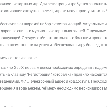
ачность азартных игр. Для регистрации требуется заполнить
е активации аккаунта по email, игроки могут приступить к вы
беспечивают широкий набор сюжетов и опций. Актуальные
даровые спины и мультипликаторы выигрышей. Отдельные и
волнующей. Следует отбирать автоматы с большим проценто
шает возможности на успех и обеспечивает игру более дохо
пись и авторизоваться
н казино Get-X, первым делом необходимо определить наде
ть на клавишу “Регистрация”, которая как правило находится
ведениями: ФИО, электронный адрес и код доступа. Необход
вершения ввода анкеты, геймеру необходимо верифицироват