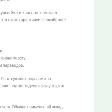
урсе. Эта технология помогает
это также гарантирует спокойствие
тв.
и анонимность.
и переводов.
т быть сужено пределами на
вают подтверждения аккаунта, что
 счета. Обычно наименьший вклад