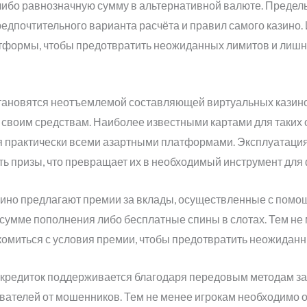
 либо равнозначную сумму в альтернативной валюте. Преде
редпочтительного варианта расчёта и правил самого казино
тформы, чтобы предотвратить неожиданных лимитов и лишн
тановятся неотъемлемой составляющей виртуальных казино
 своим средствам. Наиболее известными картами для таких 
 практически всеми азартными платформами. Эксплуатация 
ать призы, что превращает их в необходимый инструмент для
азино предлагают премии за вклады, осуществленные с помо
 сумме пополнения либо бесплатные спины в слотах. Тем не
комиться с условия премии, чтобы предотвратить неожиданн
 кредиток поддерживается благодаря передовым методам за
вателей от мошенников. Тем не менее игрокам необходимо 