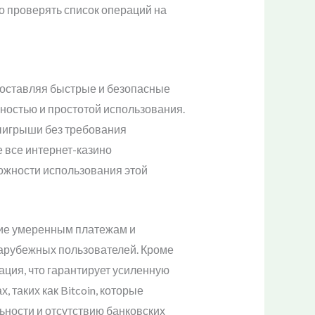
 проверять список операций на
оставляя быстрые и безопасные
ностью и простотой использования.
выигрыши без требования
 все интернет-казино
ожности использования этой
вие умеренным платежам и
зарубежных пользователей. Кроме
ация, что гарантирует усиленную
 таких как Bitcoin, которые
ьности и отсутствию банковских