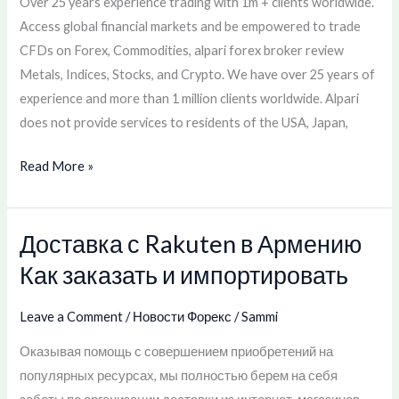
Over 25 years experience trading with 1m + clients worldwide.
Forex,
Access global financial markets and be empowered to trade
Stocks
CFDs on Forex, Commodities, alpari forex broker review
&
Metals, Indices, Stocks, and Crypto. We have over 25 years of
More
experience and more than 1 million clients worldwide. Alpari
does not provide services to residents of the USA, Japan,
Read More »
Доставка с Rakuten в Армению
Доставка
с
Как заказать и импортировать
Rakuten
в
Leave a Comment
/
Новости Форекс
/
Sammi
Армению
Оказывая помощь с совершением приобретений на
Как
популярных ресурсах, мы полностью берем на себя
заказать