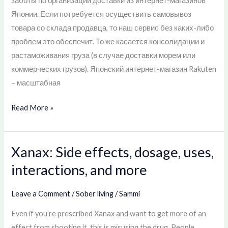
заботы по организации доставки из интернет-магазинов
и
Японии. Если потребуется осуществить самовывоз
импортировать
товара со склада продавца, то наш сервис без каких-либо
проблем это обеспечит. То же касается консолидации и
растаможивания груза (в случае доставки морем или
коммерческих грузов). Японский интернет-магазин Rakuten
– масштабная
Read More »
Xanax: Side effects, dosage, uses,
Xanax:
Side
interactions, and more
effects,
dosage,
Leave a Comment
/
Sober living
/
Sammi
uses,
Even if you’re prescribed Xanax and want to get more of an
interactions,
effect from shooting it, this is misusing the drug. People