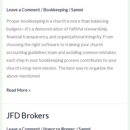
Services
Leave a Comment
/
Bookkeeping
/
Sammi
Faith-
Proper bookkeeping in a church is more than balancing
Based
budgets—it’s a demonstration of faithful stewardship,
CPA
financial transparency, and organizational integrity. From
choosing the right software to training your church
accounting guidelines team and avoiding common mistakes,
each step in your bookkeeping process contributes to your
church’s long-term mission. The best way to organize the
above-mentioned
Read More »
JFD Brokers
JFD
Brokers
Leave a Comment
/
Новости Форекс
/
Sammi