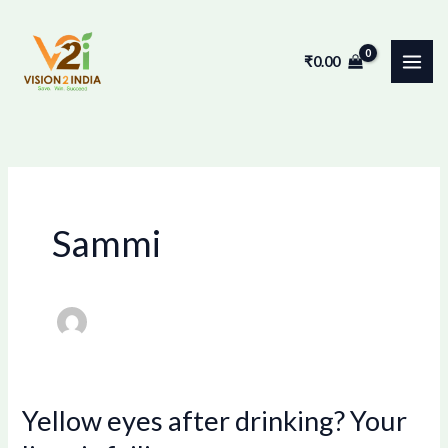
Skip
to
₹
0.00
content
Sammi
Yellow eyes after drinking? Your
Yellow
eyes