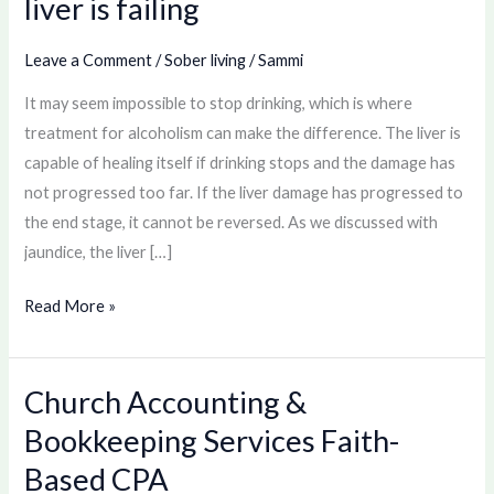
liver is failing
after
drinking?
Leave a Comment
/
Sober living
/
Sammi
Your
It may seem impossible to stop drinking, which is where
liver
treatment for alcoholism can make the difference. The liver is
is
capable of healing itself if drinking stops and the damage has
failing
not progressed too far. If the liver damage has progressed to
the end stage, it cannot be reversed. As we discussed with
jaundice, the liver […]
Read More »
Church Accounting &
Church
Accounting
Bookkeeping Services Faith-
&
Based CPA
Bookkeeping