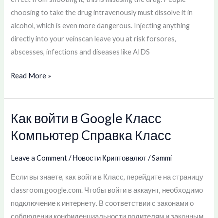
and
choosing to take the drug intravenously must dissolve it in
more
alcohol, which is even more dangerous. Injecting anything
directly into your veinscan leave you at risk forsores,
abscesses, infections and diseases like AIDS
Read More »
Как войти в Google Класс
Как
войти
Компьютер Cправка Класс
в
Google
Leave a Comment
/
Новости Криптовалют
/
Sammi
Класс
Если вы знаете, как войти в Класс, перейдите на страницу
Компьютер
classroom.google.com. Чтобы войти в аккаунт, необходимо
Cправка
подключение к интернету. В соответствии с законами о
Класс
соблюдении конфиденциальности родителям и законным