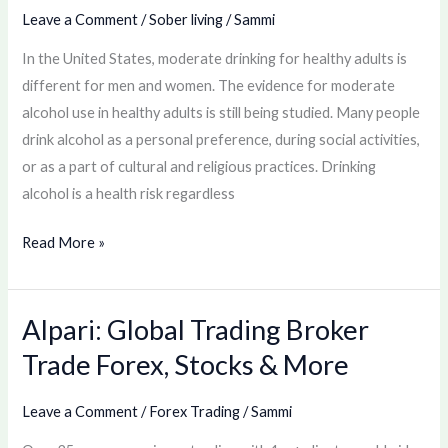
alcohol
Leave a Comment
/
Sober living
/
Sammi
consumption
In the United States, moderate drinking for healthy adults is
is
different for men and women. The evidence for moderate
safe
alcohol use in healthy adults is still being studied. Many people
for
drink alcohol as a personal preference, during social activities,
our
or as a part of cultural and religious practices. Drinking
health
alcohol is a health risk regardless
Read More »
Alpari: Global Trading Broker
Alpari:
Global
Trade Forex, Stocks & More
Trading
Broker
Leave a Comment
/
Forex Trading
/
Sammi
Trade