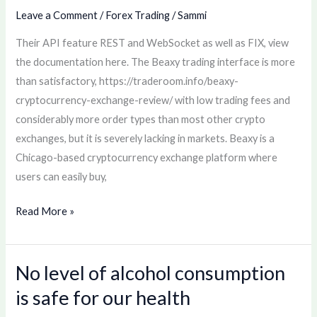
Customer
Leave a Comment
/
Forex Trading
/
Sammi
Service
Their API feature REST and WebSocket as well as FIX, view
Reviews
the documentation here. The Beaxy trading interface is more
of
than satisfactory, https://traderoom.info/beaxy-
beaxy
cryptocurrency-exchange-review/ with low trading fees and
io
considerably more order types than most other crypto
exchanges, but it is severely lacking in markets. Beaxy is a
Chicago-based cryptocurrency exchange platform where
users can easily buy,
Read More »
No level of alcohol consumption
No
level
is safe for our health
of