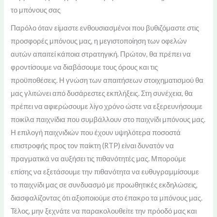
το μπόνους σας
Παρόλο όταν είμαστε ενθουσιασμένοι που βυθιζόμαστε στις
προσφορές μπόνους μας, η μεγιστοποίηση των οφελών
αυτών απαιτεί κάποια στρατηγική. Πρώτον, θα πρέπει να
φροντίσουμε να διαβάσουμε τους όρους και τις
προϋποθέσεις. Η γνώση των απαιτήσεων στοιχηματισμού θα
μας γλιτώνει από δυσάρεστες εκπλήξεις. Στη συνέχεια, θα
πρέπει να αφιερώσουμε λίγο χρόνο ώστε να εξερευνήσουμε
ποικίλα παιχνίδια που συμβάλλουν στο παιχνίδι μπόνους μας.
Η επιλογή παιχνιδιών που έχουν υψηλότερα ποσοστά
επιστροφής προς τον παίκτη (RTP) είναι δυνατόν να
πραγματικά να αυξήσει τις πιθανότητές μας. Μπορούμε
επίσης να εξετάσουμε την πιθανότητα να ευθυγραμμίσουμε
το παιχνίδι μας σε συνδυασμό με προωθητικές εκδηλώσεις,
διασφαλίζοντας ότι αξιοποιούμε στο έπακρο τα μπόνους μας.
Τέλος, μην ξεχνάτε να παρακολουθείτε την πρόοδό μας και