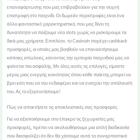
επαναφόρτωσης που μας επιβραβεύουν για την συχνή
επιστροφή στο παιχνίδι. Οι δωρεάν περιστροφές είναι ένα
άλλο φανταστικό χαρακτηριστικό, που μας δίνει τη
δυνατότητα να παίζουμε νέα slots χωρίς να ρισκάρουμε τα
δικά μας χρήματα. Επιπλέον, το Casinoin παρέχει cashback
προσφορές, οι οποίες μας βοηθούν να επανακτήσουμε
κάποιες απώλειες, κάνοντας την εμπειρία παιχνιδιού μας να
φαίνεται πιο ασφαλής. Με όλες αυτές τις επιλογές, είμαστε
μέρος μιας ενεργής κοινότητας όπου κάθε παίκτης μπορεί να
βρει κάτι που να του ενδιαφέρει και να ενισχύει την απόλαυσή
του. Ας το εξερευνήσουμε!
Πώς να αποκτήσετε τις αποκλειστικές σας προσφορές
Για να αξιοποιήσουμε στο έπακρο τις ξεχωριστές μας
προσφορές, πρέπει να ακολουθήσουμε μια απλή διαδικασία
που διασφαλίζει ότι δεν θα χάσουμε αυτά τα συναρπαστικά