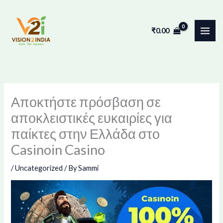
Skip
to
₹
0.00
content
Αποκτήστε πρόσβαση σε
αποκλειστικές ευκαιρίες για
παίκτες στην Ελλάδα στο
Casinoin Casino
/
Uncategorized
/ By
Sammi