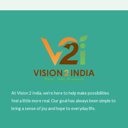
At Vision 2 India, we’re here to help make possibilities
feel a little more real. Our goal has always been simple to
bring a sense of joy and hope to everyday life.