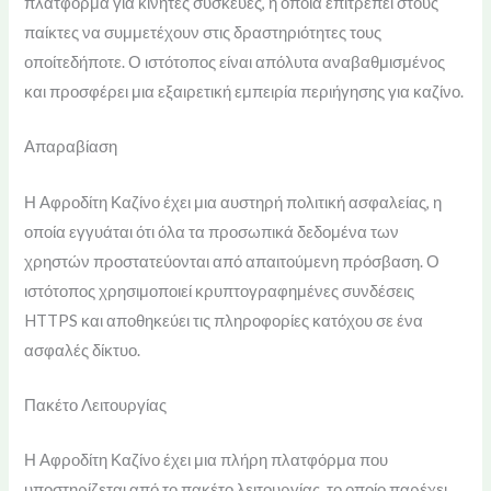
πλατφόρμα για κινητές συσκευές, η οποία επιτρέπει στους
παίκτες να συμμετέχουν στις δραστηριότητες τους
οποίτεδήποτε. Ο ιστότοπος είναι απόλυτα αναβαθμισμένος
και προσφέρει μια εξαιρετική εμπειρία περιήγησης για καζίνο.
Απαραβίαση
Η Αφροδίτη Καζίνο έχει μια αυστηρή πολιτική ασφαλείας, η
οποία εγγυάται ότι όλα τα προσωπικά δεδομένα των
χρηστών προστατεύονται από απαιτούμενη πρόσβαση. Ο
ιστότοπος χρησιμοποιεί κρυπτογραφημένες συνδέσεις
HTTPS και αποθηκεύει τις πληροφορίες κατόχου σε ένα
ασφαλές δίκτυο.
Πακέτο Λειτουργίας
Η Αφροδίτη Καζίνο έχει μια πλήρη πλατφόρμα που
υποστηρίζεται από το πακέτο λειτουργίας, το οποίο παρέχει