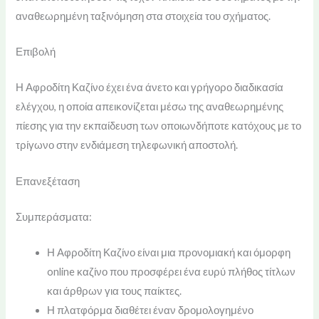
αναθεωρημένη ταξινόμηση στα στοιχεία του σχήματος.
Επιβολή
Η Αφροδίτη Καζίνο έχει ένα άνετο και γρήγορο διαδικασία
ελέγχου, η οποία απεικονίζεται μέσω της αναθεωρημένης
πίεσης για την εκπαίδευση των οποιωνδήποτε κατόχους με το
τρίγωνο στην ενδιάμεση τηλεφωνική αποστολή.
Επανεξέταση
Συμπεράσματα:
Η Αφροδίτη Καζίνο είναι μια προνομιακή και όμορφη
online καζίνο που προσφέρει ένα ευρύ πλήθος τίτλων
και άρθρων για τους παίκτες.
Η πλατφόρμα διαθέτει έναν δρομολογημένο