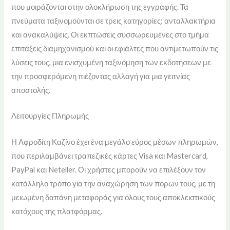
που μοιράζονται στην ολοκλήρωση της εγγραφής. Τα
πνεύματα ταξινομούνται σε τρεις κατηγορίες: ανταλλακτήρια
και ανακαλύψεις. Οι εκπτώσεις συσσωρευμένες στο τμήμα
επιτάξεις διαμηχανισμού και οι εφιάλτες που αντιμετωπούν τις
λύσεις τους, μια ενισχυμένη ταξινόμηση των εκδοτήσεων με
την προσφερόμενη πιέζοντας αλλαγή για μια γειτνίας
αποστολής.
Λειτουργίες Πληρωμής
Η Αφροδίτη Καζίνο έχει ένα μεγάλο εύρος μέσων πληρωμών,
που περιλαμβάνει τραπεζικές κάρτες Visa και Mastercard,
PayPal και Neteller. Οι χρήστες μπορούν να επιλέξουν τον
κατάλληλο τρόπο για την αναχώρηση των πόρων τους, με τη
μειωμένη δαπάνη μεταφοράς για όλους τους αποκλειστικούς
κατόχους της πλατφόρμας.