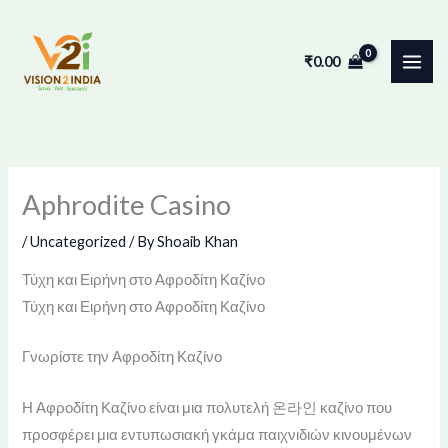
Skip
to
₹
0.00
content
Aphrodite Casino
/
Uncategorized
/ By
Shoaib Khan
Τύχη και Ειρήνη στο Αφροδίτη Καζίνο
Τύχη και Ειρήνη στο Αφροδίτη Καζίνο
Γνωρίστε την Αφροδίτη Καζίνο
Η Αφροδίτη Καζίνο είναι μια πολυτελή 온라인 καζίνο που
προσφέρει μια εντυπωσιακή γκάμα παιχνιδιών κινουμένων