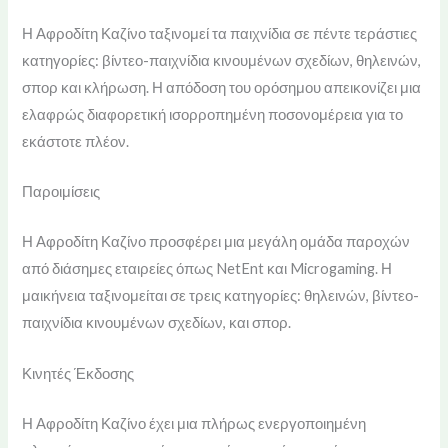
Η Αφροδίτη Καζίνο ταξινομεί τα παιχνίδια σε πέντε τεράστιες
κατηγορίες: βίντεο-παιχνίδια κινουμένων σχεδίων, θηλεινών,
σπορ και κλήρωση. Η απόδοση του ορόσημου απεικονίζει μια
ελαφρώς διαφορετική ισορροπημένη ποσονομέρεια για το
εκάστοτε πλέον.
Παροιμίσεις
Η Αφροδίτη Καζίνο προσφέρει μια μεγάλη ομάδα παροχών
από διάσημες εταιρείες όπως NetEnt και Microgaming. Η
μαικήνεια ταξινομείται σε τρεις κατηγορίες: θηλεινών, βίντεο-
παιχνίδια κινουμένων σχεδίων, και σπορ.
Κινητές Έκδοσης
Η Αφροδίτη Καζίνο έχει μια πλήρως ενεργοποιημένη